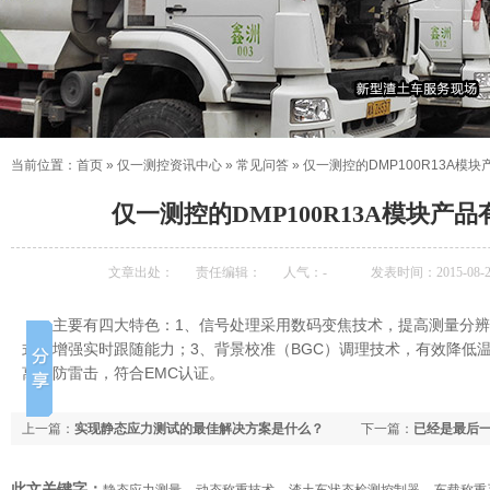
当前位置：
首页
»
仅一测控资讯中心
»
常见问答
»
仅一测控的DMP100R13A模
仅一测控的DMP100R13A模块产
文章出处：
责任编辑：
人气：
-
发表时间：2015-08-23
主要有四大特色：1、信号处理采用数码变焦技术，提高测量分辨
式，增强实时跟随能力；3、背景校准（BGC）调理技术，有效降低
离，防雷击，符合EMC认证。
上一篇：
实现静态应力测试的最佳解决方案是什么？
下一篇：
已经是最后
此文关键字：