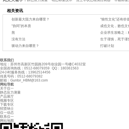
静态应力测量
动态称重技术
渣土车状态检测控制器
车载称重
相关资讯
创新最大阻力来自哪里？
“狼性文化”还有价
“协同”的本质
成也文化，败也文
熬
企业求生攻略之：
没有方法
生于谨慎，死于谨
驱动力来自哪里？
打破计划
联系我们
地址：苏州市高新区竹园路209号创业园一号楼C4032室
全国咨询热线：0512-68079359 QQ：180361563
24小时服务热线：13962514456
传真号码：0512-68079382
邮箱：
Guntor_HBM@163.com
网站导航
关于仅一
静态应力测量
产品展厅
视频专区
下载专区
招贤纳士
仅一动态
联系仅一
网站地图