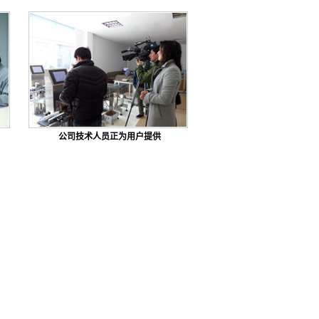
公司技术人员正为用户提供