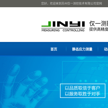
您好，欢迎来到苏州仅一测控技术有限公司官网
仅一测
提供高精
首页
静态应力测量
动