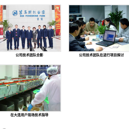
公司技术团队合影
公司技术团队在进行项目探讨
在大连用户现场技术指导